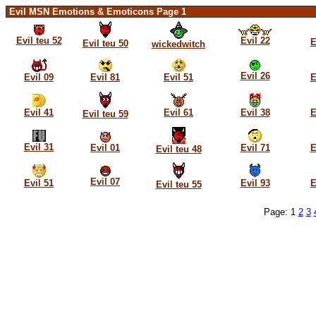
Evil MSN Emotions & Emoticons Page 1
Evil teu 52
Evil 22
E
Evil teu 50
wickedwitch
Evil 26
Evil 09
Evil 81
Evil 51
E
Evil 41
Evil 61
Evil 38
E
Evil teu 59
Evil 31
Evil 01
Evil 71
E
Evil teu 48
Evil 07
Evil 51
Evil 93
E
Evil teu 55
Page: 1
2
3